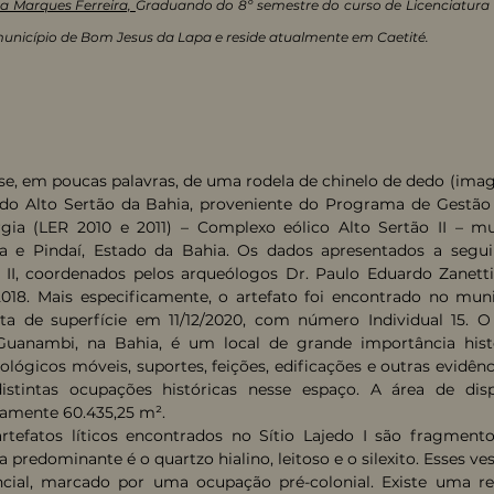
va Marques Ferreira,
Graduando do 8º semestre do curso de Licenciatura
município de Bom Jesus da Lapa e reside atualmente em Caetité.
e, em poucas palavras, de uma rodela de chinelo de dedo (imag
 do Alto Sertão da Bahia, proveniente do Programa de Gestão
ia (LER 2010 e 2011) – Complexo eólico Alto Sertão II – mun
a e Pindaí, Estado da Bahia. Os dados apresentados a segui
 e II, coordenados pelos arqueólogos Dr. Paulo Eduardo Zanett
18. Mais especificamente, o artefato foi encontrado no muni
eta de superfície em 11/12/2020, com número Individual 15. O 
Guanambi, na Bahia, é um local de grande importância histór
lógicos móveis, suportes, feições, edificações e outras evidên
istintas ocupações históricas nesse espaço. A área de dis
amente 60.435,25 m².
fatos líticos encontrados no Sítio Lajedo I são fragmentos 
a predominante é o quartzo hialino, leitoso e o silexito. Esses v
ial, marcado por uma ocupação pré-colonial. Existe uma re