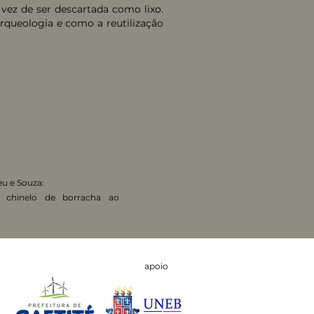
vez de ser descartada como lixo.
arqueologia e como a reutilização
eu e Souza:
 chinelo de borracha ao
apoio