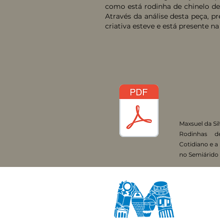
como está rodinha de chinelo de
Através da análise desta peça, p
criativa esteve e está presente na
Maxsuel da Si
Rodinhas d
Cotidiano e a 
no Semiárido 