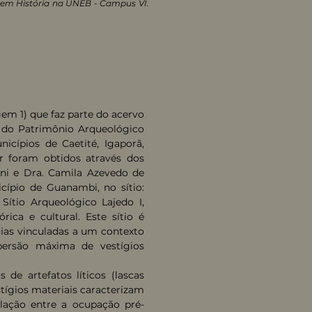
 em História na UNEB - Campus VI.
em 1) que faz parte do acervo
 do Patrimônio Arqueológico
icípios de Caetité, Igaporã,
r foram obtidos através dos
ini e Dra. Camila Azevedo de
cípio de Guanambi, no sítio:
Sítio Arqueológico Lajedo I,
ica e cultural. Este sítio é
cias vinculadas a um contexto
persão máxima de vestígios
de artefatos líticos (lascas
estígios materiais caracterizam
lação entre a ocupação pré-