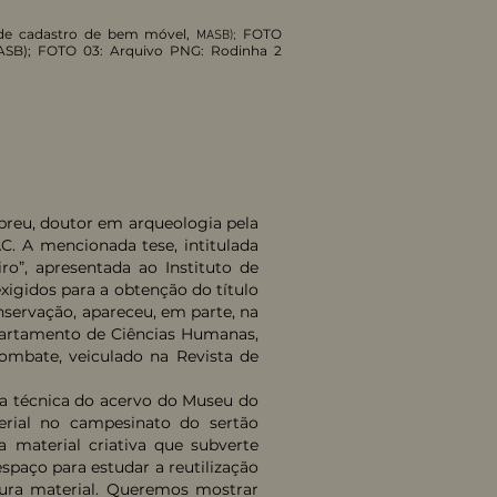
a de cadastro de bem móvel,
FOTO
MASB);
MASB); FOTO 03: Arquivo PNG: Rodinha 2
breu, doutor em arqueologia pela
. A mencionada tese, intitulada
o”, apresentada ao Instituto de
xigidos para a obtenção do título
servação, apareceu, em parte, na
epartamento de Ciências Humanas,
ombate, veiculado na Revista de
a técnica do acervo do Museu do
terial no campesinato do sertão
 material criativa que subverte
spaço para estudar a reutilização
tura material. Queremos mostrar