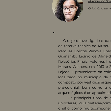
Maxsuel da Sil
Originário do 
O objeto investigado trata-s
da reserva técnica do Museu
Parques Eólicos Renova Energ
Guanambi, Licínio de Almeid
Relatórios Finais, volumes I
Moraes Wichers, em 2013 e 20
Lajedo I, proveniente da col
localizado no município de 
composto por vestígios arqueo
pré-colonial, bem como a d
arqueológicos é de aproximad
Os principais tipos de arte
unipolares), cuja matéria-prim
o sítio como multicomponenc