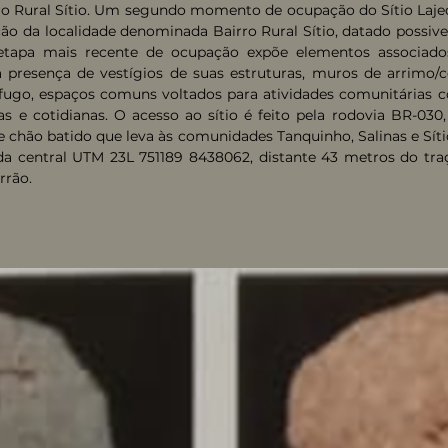
rro Rural Sítio. Um segundo momento de ocupação do Sítio Laje
ão da localidade denominada Bairro Rural Sítio, datado possive
a etapa mais recente de ocupação expõe elementos associad
a presença de vestígios de suas estruturas, muros de arrimo/c
fugo, espaços comuns voltados para atividades comunitárias c
as e cotidianas. O acesso ao sítio é feito pela rodovia BR-030
e chão batido que leva às comunidades Tanquinho, Salinas e Síti
ada central UTM 23L 751189 8438062, distante 43 metros do tra
rrão.