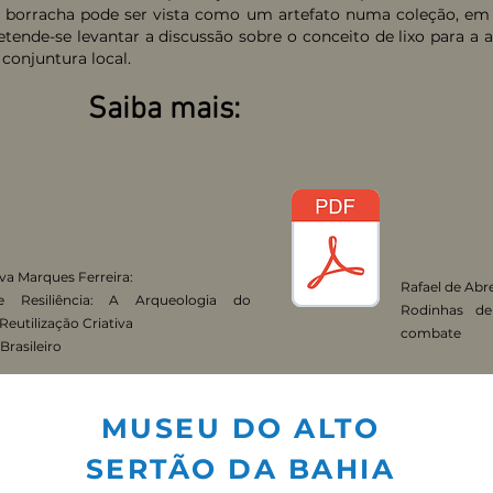
 borracha pode ser vista como um artefato numa coleção, em 
retende-se levantar a discussão sobre o conceito de lixo para a 
 conjuntura local.
Saiba mais:
lva Marques Ferreira:
Rafael de Abr
e Resiliência: A Arqueologia do
Rodinhas de
Reutilização Criativa
combate
Brasileiro
MUSEU DO ALTO
SERTÃO DA BAHIA