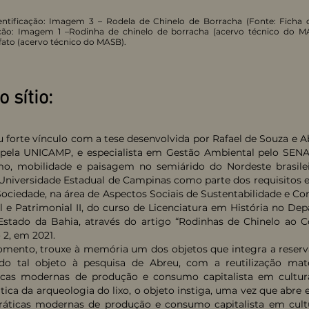
entificação: Imagem 3 – Rodela de Chinelo de Borracha (Fonte: Fich
ação: Imagem 1 –Rodinha de chinelo de borracha (acervo técnico do 
fato (acervo técnico do MASB).
 sítio:
 forte vínculo com a tese desenvolvida por Rafael de Souza e A
ela UNICAMP, e especialista em Gestão Ambiental pelo SENAC
, mobilidade e paisagem no semiárido do Nordeste brasileir
Universidade Estadual de Campinas como parte dos requisitos e
ciedade, na área de Aspectos Sociais de Sustentabilidade e Con
l e Patrimonial II, do curso de Licenciatura em História no D
Estado da Bahia, através do artigo “Rodinhas de Chinelo ao C
2, em 2021.
nto, trouxe à memória um dos objetos que integra a reserv
ndo tal objeto à pesquisa de Abreu, com a reutilização ma
áticas modernas de produção e consumo capitalista em cultura
ca da arqueologia do lixo, o objeto instiga, uma vez que abre e
e práticas modernas de produção e consumo capitalista em cul