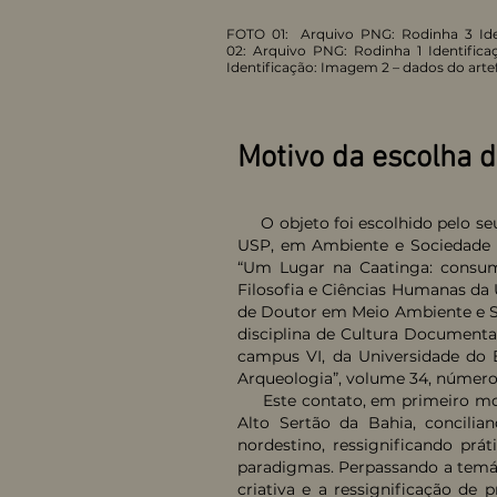
FOTO 01:
Arquivo PNG: Rodinha 3
Id
02:
Arquivo PNG: Rodinha 1
Identific
Identificação: Imagem 2 – dados do arte
Motivo da escolha do
O objeto foi escolhido pelo seu
USP, em Ambiente e Sociedade p
“Um Lugar na Caatinga: consumo
Filosofia e Ciências Humanas da 
de Doutor em Meio Ambiente e So
disciplina de Cultura Documenta
campus VI, da Universidade do 
Arqueologia”, volume 34, número 
Este contato, em primeiro mome
Alto Sertão da Bahia, concilia
nordestino, ressignificando pr
paradigmas. Perpassando a temáti
criativa e a ressignificação d