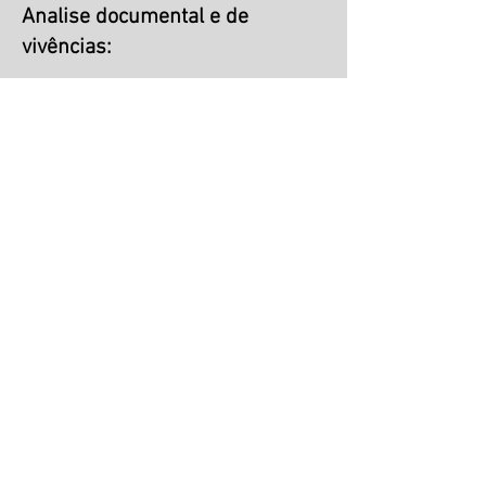
Analise documental e de
vivências:
Foto de Dona Berlarmina, moradora e
benzedeira da comunidade de Cristina