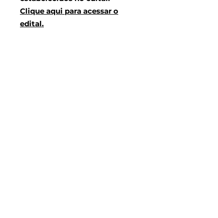
Clique aqui para acessar o
edital.
Faça já sua inscrição!
Clique aqui para acessar o
formulário de inscrição.
Ato Administrativo:
Comissão de Seleção
Ato Administrativo:
Homologação das inscrições
Ato Administrativo:
Homologação das inscrições
- Vagas Extras