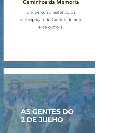
Caminhos da Memória
participação sertaneja nos 
Um percurso histórico da
conflitos baianos de 1823,  com 
participação da Caetité de hoje
destaques de jornais, imagens e 
e de outrora.
depoimentos que compõem as 
memórias e singularidades do 
tradicional festejo do 2 de Julho 
em Caetité, em seus diversos 
sentidos e significados, 
evidenciando desde a 
participação feminina nas 
batalhas até a conexão de 
universos distintos de lutas e 
anseios de liberdades. 

O foguetório já começou! 

Venha assistir o desfile das 